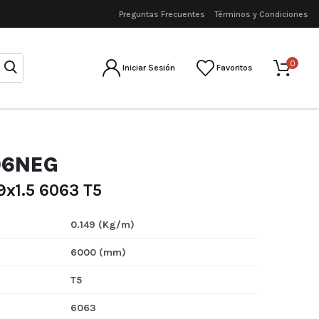
Preguntas Frecuentes
Términos y Condiciones
0
Iniciar Sesión
Favoritos
06NEG
x1.5 6063 T5
0.149 (Kg/m)
6000 (mm)
T5
6063