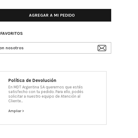
AGREGAR A MI PEDIDO
 FAVORITOS
on nosotros
Política de Devolución
En MDT Argentina SA queremos que estés
satisfecho con tu pedido. Para ello, podés
solicitar a nuestro equipo de Atención al
Cliente...
Ampliar >