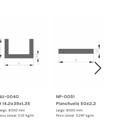
TR-006
Tubo r
Largo: 6
Peso Línea
NU-0040
NP-0051
U 14.2x39x1.35
Planchuela 50x2.2
Largo: 6000 mm
Largo: 6000 mm
eso Líneal: 0.37 kg/m
Peso Líneal: 0.297 kg/m