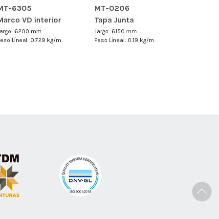
MT-6305
MT-0206
MT-65
Marco VD interior
Tapa Junta
Perfil g
Mosqui
Largo: 6200 mm
Largo: 6150 mm
Peso Líneal: 0.729 kg/m
Peso Líneal: 0.19 kg/m
Largo: 6
Peso Línea