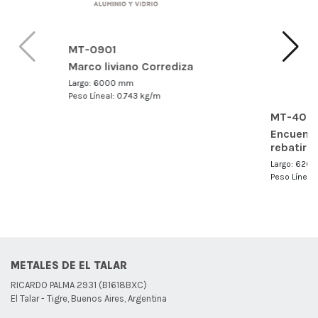
MT-0901
Marco liviano Corrediza
Largo: 6000 mm
Peso Líneal: 0.743 kg/m
MT-402
Encuentr
rebatir
Largo: 620
Peso Líneal
METALES DE EL TALAR
RICARDO PALMA 2931 (B1618BXC)
El Talar - Tigre, Buenos Aires, Argentina