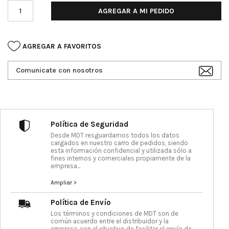
AGREGAR A MI PEDIDO
AGREGAR A FAVORITOS
Comunicate con nosotros
Política de Seguridad
Desde MDT resguardamos todos los datos
cargados en nuestro carro de pedidos, siendo
esta información confidencial y utilizada sólo a
fines internos y comerciales propiamente de la
empresa...
Ampliar >
Política de Envío
Los términos y condiciones de MDT son de
común acuerdo entre el distribuidor y la
empresa, con el objetivo de facilitar el envío de