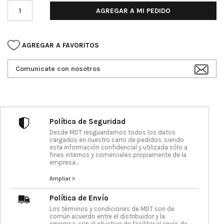
AGREGAR A MI PEDIDO
AGREGAR A FAVORITOS
Comunicate con nosotros
Política de Seguridad
Desde MDT resguardamos todos los datos
cargados en nuestro carro de pedidos, siendo
esta información confidencial y utilizada sólo a
fines internos y comerciales propiamente de la
empresa...
Ampliar >
Política de Envío
Los términos y condiciones de MDT son de
común acuerdo entre el distribuidor y la
empresa, con el objetivo de facilitar el envío de