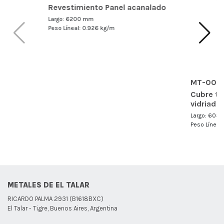
Revestimiento Panel acanalado
Largo: 6200 mm
Peso Líneal: 0.926 kg/m
MT-008
Cubre to
vidriado
Largo: 603
Peso Líneal:
METALES DE EL TALAR
RICARDO PALMA 2931 (B1618BXC)
El Talar - Tigre, Buenos Aires, Argentina