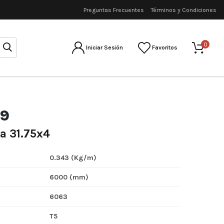
Preguntas Frecuentes
Términos y Condiciones
0
Iniciar Sesión
Favoritos
29
a 31.75x4
0.343 (Kg/m)
6000 (mm)
6063
T5