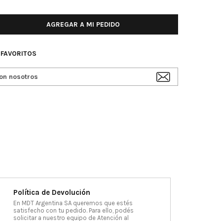
AGREGAR A MI PEDIDO
 FAVORITOS
on nosotros
Política de Devolución
En MDT Argentina SA queremos que estés
satisfecho con tu pedido. Para ello, podés
solicitar a nuestro equipo de Atención al