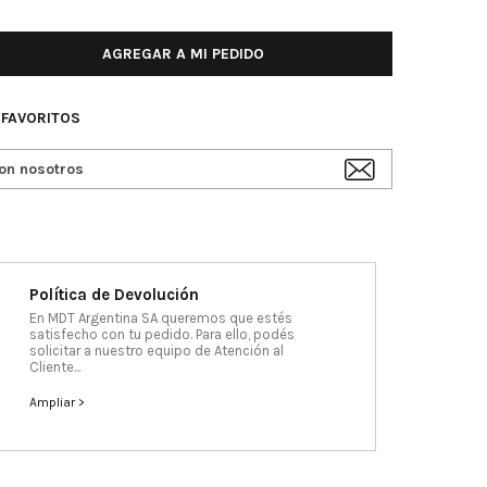
AGREGAR A MI PEDIDO
 FAVORITOS
on nosotros
Política de Devolución
En MDT Argentina SA queremos que estés
satisfecho con tu pedido. Para ello, podés
solicitar a nuestro equipo de Atención al
Cliente...
Ampliar >