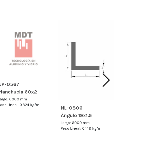
NP-0567
TR-00
Planchuela 60x2
TUBO R
38.1x3
Largo: 6000 mm
Peso Líneal: 0.324 kg/m
NL-0806
Ángulo 19x1.5
Largo: 6000 mm
Peso Líneal: 0.149 kg/m