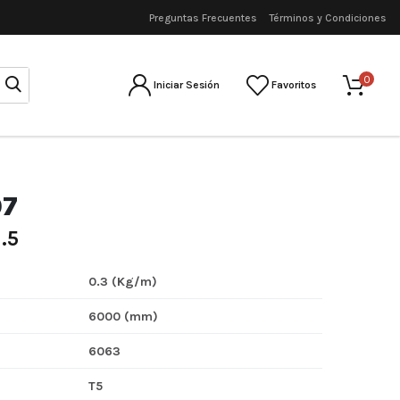
Preguntas Frecuentes
Términos y Condiciones
0
Iniciar Sesión
Favoritos
07
.5
0.3 (Kg/m)
6000 (mm)
6063
T5