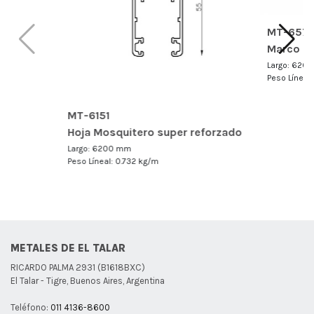
MT-657
Marco 3 
Largo: 620
Peso Líneal
MT-6151
Hoja Mosquitero super reforzado
Largo: 6200 mm
Peso Líneal: 0.732 kg/m
METALES DE EL TALAR
RICARDO PALMA 2931 (B1618BXC)
El Talar - Tigre, Buenos Aires, Argentina
Teléfono:
011 4136-8600