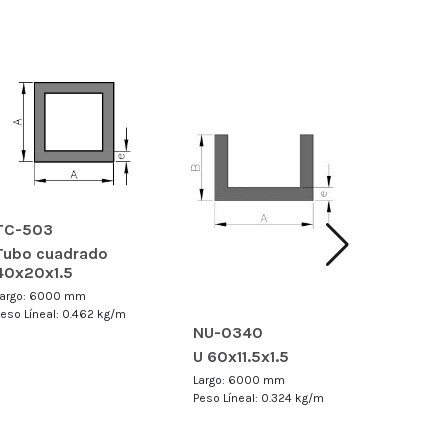
TC-503
Tubo cuadrado
40x20x1.5
Largo: 6000 mm
Peso Líneal: 0.462 kg/m
NU-0340
NP-05
U 60x11.5x1.5
Planchu
Largo: 6000 mm
Largo: 6
Peso Líneal: 0.324 kg/m
Peso Línea