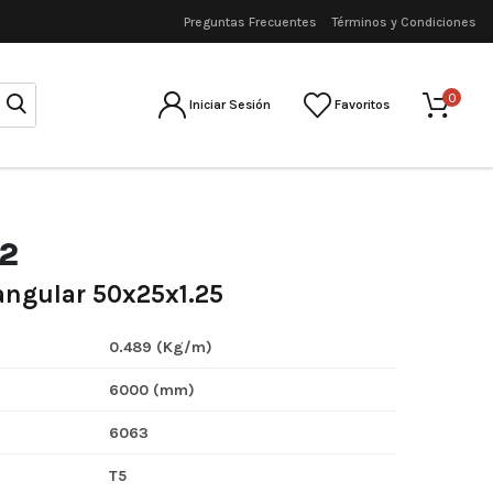
Preguntas Frecuentes
Términos y Condiciones
0
Iniciar Sesión
Favoritos
2
angular 50x25x1.25
0.489 (Kg/m)
6000 (mm)
6063
T5