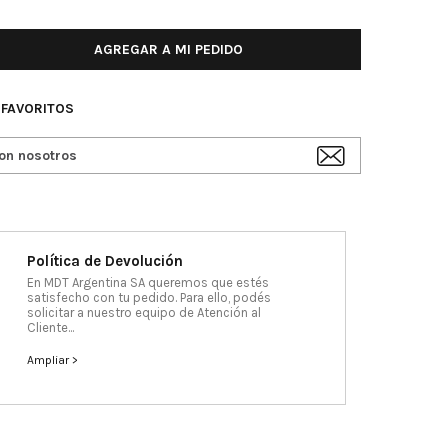
AGREGAR A MI PEDIDO
 FAVORITOS
on nosotros
Política de Devolución
En MDT Argentina SA queremos que estés
satisfecho con tu pedido. Para ello, podés
solicitar a nuestro equipo de Atención al
Cliente...
Ampliar >