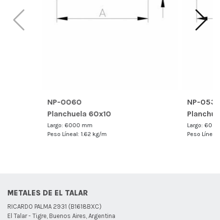
NP-0060
NP-053
Planchuela 60x10
Planchue
Largo: 6000 mm
Largo: 600
Peso Líneal: 1.62 kg/m
Peso Líneal
METALES DE EL TALAR
RICARDO PALMA 2931 (B1618BXC)
El Talar - Tigre, Buenos Aires, Argentina